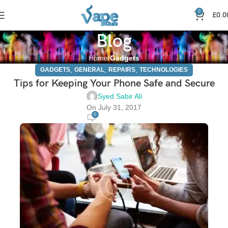
0
£
0.0
Blog
Home
Gadgets
,
,
,
GADGETS
GENERAL
REPAIRS
TECHNOLOGIES
Tips for Keeping Your Phone Safe and Secure
Syed Sabir Ali
On July 31, 2017
0