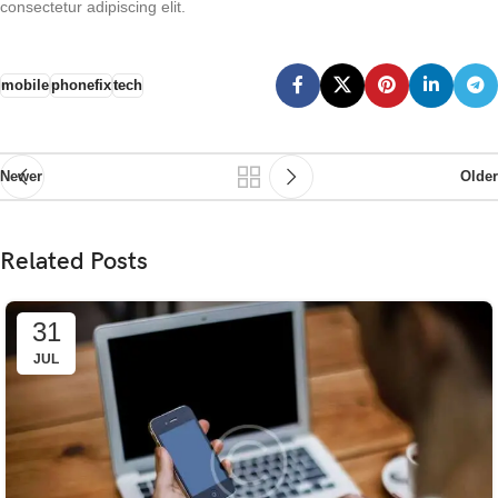
consectetur adipiscing elit.
mobile
phonefix
tech
Newer
Older
Related Posts
31
JUL