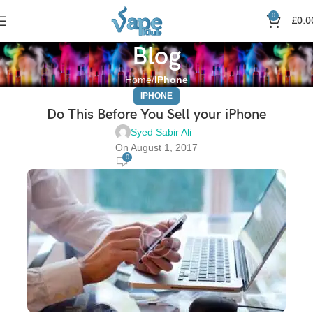
0
£
0.0
Blog
Home
IPhone
IPHONE
Do This Before You Sell your iPhone
Syed Sabir Ali
On August 1, 2017
0